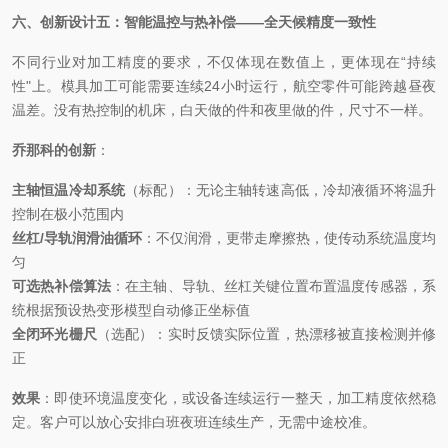
六、创新设计五：智能温控与热补偿
——全天候精度一致性
不同行业对加工精度的要求，不仅体现在数值上，更体现在
“持续
性"上。模具加工可能需要连续24小时运行，航空零件可能跨越昼夜
温差。没有热控制的机床，白天做的件和夜里做的件，尺寸不一样。
乔那科的创新
：
主轴恒温冷却系统
（标配）：无论主轴转速高低，冷却液循环将温升
控制在极小范围内
丝杠
/导轨润滑油循环
：不仅润滑，更带走摩擦热，使传动系统温度均
匀
可选热补偿算法
：在主轴、导轨、丝杠关键位置布置温度传感器，系
统根据预设热变形模型自动修正坐标值
全闭环光栅尺
（选配）：实时反馈实际位置，热漂移被直接检测并修
正
效果
：即使环境温度变化，或设备连续运行一整天，加工精度依然稳
定。客户可以放心安排白班夜班连续生产，无需中途校准。