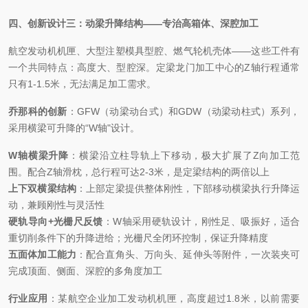
四、创新设计三：动梁升降结构
——专治高箱体、深腔加工
航空发动机机匣、大型注塑模具型腔、燃气轮机壳体
——这些工件有
一个共同特点：高度大、型腔深。定梁龙门加工中心的Z轴行程通常
只有1-1.5米，无法满足加工需求。
乔那科的创新
：
GFW（动梁动台式）和GDW（动梁动柱式）系列，
采用横梁可升降的“W轴"设计。
W轴横梁升降
：横梁沿立柱导轨上下移动，极大扩展了
Z向加工范
围。配合Z轴滑枕，总行程可达2-3米，是定梁结构的两倍以上
上下双横梁结构
：上部定梁提供整体刚性，下部移动横梁执行升降运
动，兼顾刚性与灵活性
硬轨导向
+光栅尺反馈
：
W轴采用硬轨设计，刚性足、吸振好，适合
重切削条件下的升降进给；光栅尺全闭环控制，保证升降精度
五面体加工能力
：配合直角头、万向头、延伸头等附件，一次装夹可
完成顶面、侧面、深腔的多角度加工
行业应用
：某航空企业加工发动机机匣，高度超过
1.8米，以前需要