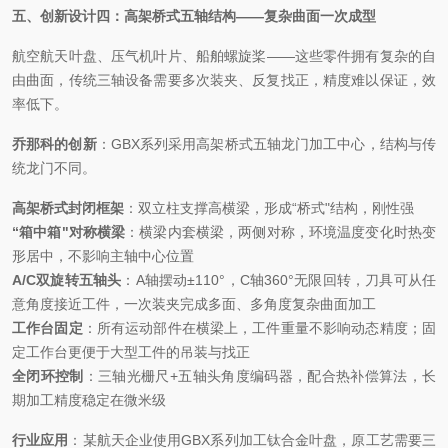
五、创新设计四：高架桥式五轴结构
——复杂曲面一次成型
航空航天叶盘、压气机叶片、船舶螺旋桨
——这些零件拥有复杂的自
由曲面，传统三轴设备需要多次装夹、反复找正，精度难以保证，效
率低下。
乔那科的创新
：
GBX系列采用高架桥式五轴龙门加工中心，结构与传
统龙门不同。
高架桥式封闭框架
：双立柱支撑高横梁，形成
“桥式"结构，刚性强
“箱中箱"对称横梁
：横梁内套横梁，两侧对称，环境温度变化时热变
形居中，不影响主轴中心位置
A/C双旋转五轴头
：
A轴摆动±110°，C轴360°无限回转，刀具可从任
意角度接近工件，一次装夹完成多面、多角度复杂曲面加工
工作台固定
：所有运动部件在横梁上，工件重量不影响动态精度；固
定工作台更便于大型工件的吊装与找正
全闭环控制
：三轴光栅尺
+五轴头角度编码器，配合热补偿算法，长
期加工精度稳定在微米级
行业应用
：某航天企业使用
GBX系列加工钛合金叶盘，原工艺需要三