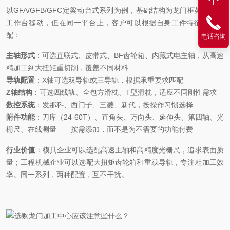
以
GFA/GFB/GFC定梁动台式系列为例，基础结构为龙门框架固定、
工作台移动，但在同一平台上，客户可以根据自身工件特征自由选
配：
电话咨询
主轴形式
：可选直联式、皮带式、
BF齿轮箱、内藏式电主轴，从高速
精加工到大扭矩重切削，覆盖不同材料
导轨配置
：
X轴可选双导轨或三导轨，根据承重要求匹配
Z轴结构
：可选四线轨、全包方滑枕、
T型滑枕，适应不同刚性需求
数控系统
：发那科、西门子、三菱、新代，按操作习惯选择
附件功能
：刀库（
24-60T）、直角头、万向头、延伸头、第四轴、光
栅尺、在线测量——按需添加，而不是为不需要的功能付费
行业价值
：模具企业可以选配高速主轴和高精度光栅尺，追求表面质
量；工程机械企业可以选配大扭矩齿轮箱和重载导轨，专注粗加工效
率。同一系列，两种配置，互不干扰。