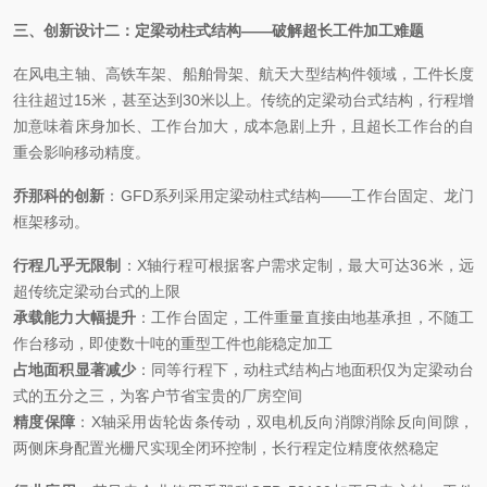
三、创新设计二：定梁动柱式结构
——破解超长工件加工难题
在风电主轴、高铁车架、船舶骨架、航天大型结构件领域，工件长度
往往超过
15米，甚至达到30米以上。传统的定梁动台式结构，行程增
加意味着床身加长、工作台加大，成本急剧上升，且超长工作台的自
重会影响移动精度。
乔那科的创新
：
GFD系列采用定梁动柱式结构——工作台固定、龙门
框架移动。
行程几乎无限制
：
X轴行程可根据客户需求定制，最大可达36米，远
超传统定梁动台式的上限
承载能力大幅提升
：工作台固定，工件重量直接由地基承担，不随工
作台移动，即使数十吨的重型工件也能稳定加工
占地面积显著减少
：同等行程下，动柱式结构占地面积仅为定梁动台
式的五分之三，为客户节省宝贵的厂房空间
精度保障
：
X轴采用齿轮齿条传动，双电机反向消隙消除反向间隙，
两侧床身配置光栅尺实现全闭环控制，长行程定位精度依然稳定