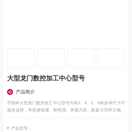
大型龙门数控加工中心型号
产品简介
乔那科大型龙门数控加工中心型号均有3、4、5、6米多种尺寸可
提供选择，有机身稳重、刚性强、承载力高，配备大功率主轴系
统与高精度丝杠导轨，可实现高效重型切削并保持性能稳定。适
用于工程机械、船舶制造、轨道交通、能源装备、模具制造等行
产品型号：
业的大型结构件加工，可完成铣、钻、镗、扩、铰、锪、攻丝及