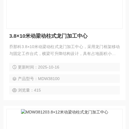
3.8×10米动梁动柱式龙门加工中心
乔那科3.8×10米动梁动柱式龙门加工中心，采用龙门框架移动
与固定工作台式，横梁可升降结构设计，具有占地面积小、空
间利用率高、强力切削等特点。广泛应用于汽车、电力、工程
更新时间：2025-10-16
机械、模具、航空航天、船舶等领域的大型高型复杂零件加
工，可实现铣、钻、镗、扩、铰、锪、攻丝及三轴联动曲面加
产品型号：MDW38100
工，并支持选配附件铣头完成五面复合加工。
浏览量：415