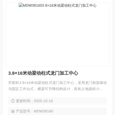
3.8×16米动梁动柱式龙门加工中心
乔那科3.8×16米动梁动柱式龙门加工中心，采用龙门框架移动
与固定工作台式，横梁可升降结构设计，具有占地面积小、空
间利用率高、强力切削等特点。广泛应用于汽车、电力、工程
更新时间：2025-10-16
机械、模具、航空航天、船舶等领域的大型高型复杂零件加
工，可实现铣、钻、镗、扩、铰、锪、攻丝及三轴联动曲面加
产品型号：MDW38160
工，并支持选配附件铣头完成五面复合加工。