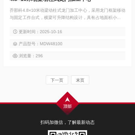
乔那科4.8×10米动梁动柱式龙门加工中心，采用龙门框架移动
与固定工作台式，横梁可升降结构设计，具有占地面积小、空
间利用率高、强力切削等特点。广泛应用于汽车、电力、工程
更新时间：2025-10-16
机械、模具、航空航天、船舶等领域的大型高型复杂零件加
工，可实现铣、钻、镗、扩、铰、锪、攻丝及三轴联动曲面加
产品型号：MDW48100
工，并支持选配附件铣头完成五面复合加工。
浏览量：296
下一页
末页
扫码加微信，了解最新动态