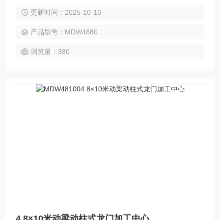
间利用率高、强力切削等特点。广泛应用于汽车、电力、工程
更新时间：2025-10-16
机械、模具、航空航天、船舶等领域的大型高型复杂零件加
工，可实现铣、钻、镗、扩、铰、锪、攻丝及三轴联动曲面加
产品型号：MDW4880
工，并支持选配附件铣头完成五面复合加工。
浏览量：380
4.8×10米动梁动柱式龙门加工中心