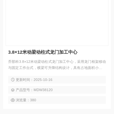
3.8×12米动梁动柱式龙门加工中心
乔那科3.8×12米动梁动柱式龙门加工中心，采用龙门框架移动
与固定工作台式，横梁可升降结构设计，具有占地面积小、空
间利用率高、强力切削等特点。广泛应用于汽车、电力、工程
更新时间：2025-10-16
机械、模具、航空航天、船舶等领域的大型高型复杂零件加
工，可实现铣、钻、镗、扩、铰、锪、攻丝及三轴联动曲面加
产品型号：MDW38120
工，并支持选配附件铣头完成五面复合加工。
浏览量：380