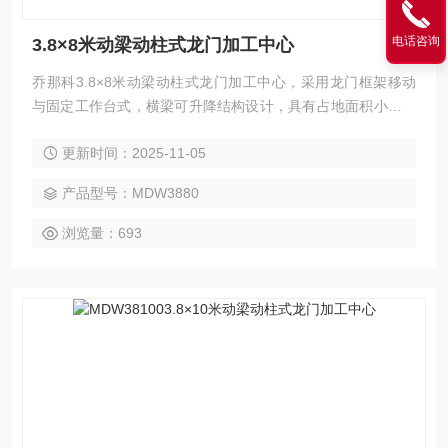
电话咨询
3.8×8米动梁动柱式龙门加工中心
乔那科3.8×8米动梁动柱式龙门加工中心，采用龙门框架移动
与固定工作台式，横梁可升降结构设计，具有占地面积小、空
间利用率高、强力切削等特点。广泛应用于汽车、电力、工程
更新时间：2025-11-05
机械、模具、航空航天、船舶等领域的大型高型复杂零件加
工，可实现铣、钻、镗、扩、铰、锪、攻丝及三轴联动曲面加
产品型号：MDW3880
工，并支持选配附件铣头完成五面复合加工。
浏览量：693