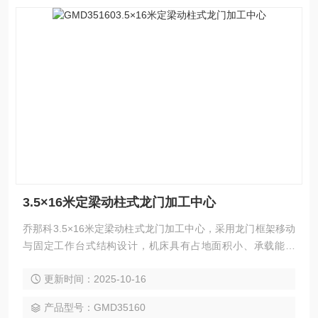
3.5×16米定梁动柱式龙门加工中心
乔那科3.5×16米定梁动柱式龙门加工中心，采用龙门框架移动
与固定工作台式结构设计，机床具有占地面积小、承载能力
强，加工范围广等特点。广泛应用于汽车、电力、工程机械、
更新时间：2025-10-16
模具、航空航天、船舶等领域的大型零件精密加工，可实现
铣、钻、镗、扩、铰、锪、攻丝及三轴联动曲面加工，并支持
产品型号：GMD35160
选配附件铣头完成五面复合加工。