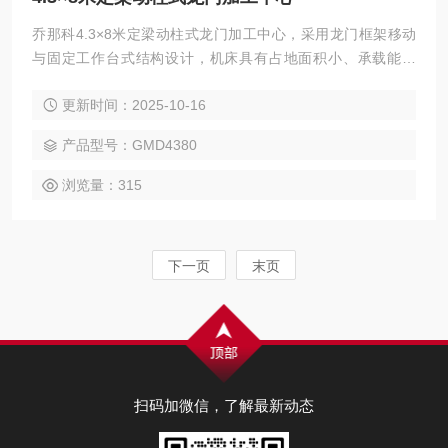
乔那科4.3×8米定梁动柱式龙门加工中心，采用龙门框架移动
与固定工作台式结构设计，机床具有占地面积小、承载能力
强，加工范围广等特点。广泛应用于汽车、电力、工程机械、
更新时间：2025-10-16
模具、航空航天、船舶等领域的大型零件精密加工，可实现
铣、钻、镗、扩、铰、锪、攻丝及三轴联动曲面加工，并支持
产品型号：GMD4380
选配附件铣头完成五面复合加工。
浏览量：315
下一页
末页
扫码加微信，了解最新动态