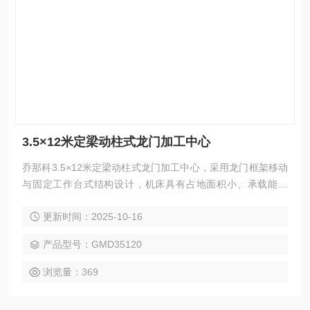
3.5×12米定梁动柱式龙门加工中心
乔那科3.5×12米定梁动柱式龙门加工中心，采用龙门框架移动
与固定工作台式结构设计，机床具有占地面积小、承载能力
强，加工范围广等特点。广泛应用于汽车、电力、工程机械、
更新时间：2025-10-16
模具、航空航天、船舶等领域的大型零件精密加工，可实现
铣、钻、镗、扩、铰、锪、攻丝及三轴联动曲面加工，并支持
产品型号：GMD35120
选配附件铣头完成五面复合加工。
浏览量：369