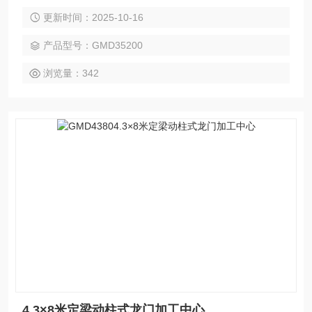
强，加工范围广等特点。广泛应用于汽车、电力、工程机械、
更新时间：2025-10-16
模具、航空航天、船舶等领域的大型零件精密加工，可实现
铣、钻、镗、扩、铰、锪、攻丝及三轴联动曲面加工，并支持
产品型号：GMD35200
选配附件铣头完成五面复合加工。
浏览量：342
4.3×8米定梁动柱式龙门加工中心