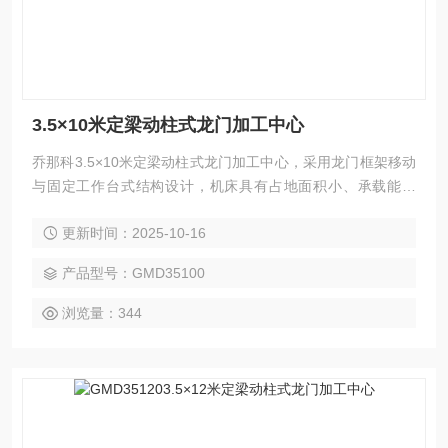
3.5×10米定梁动柱式龙门加工中心
乔那科3.5×10米定梁动柱式龙门加工中心，采用龙门框架移动
与固定工作台式结构设计，机床具有占地面积小、承载能力
强，加工范围广等特点。广泛应用于汽车、电力、工程机械、
更新时间：2025-10-16
模具、航空航天、船舶等领域的大型零件精密加工，可实现
铣、钻、镗、扩、铰、锪、攻丝及三轴联动曲面加工，并支持
产品型号：GMD35100
选配附件铣头完成五面复合加工。
浏览量：344