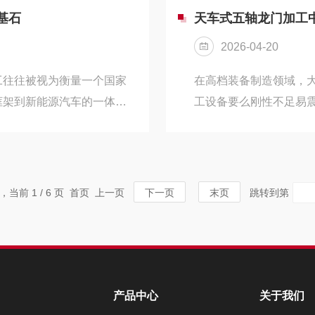
为先、全程管控”的原则，围
性三大维度。结构设计
基石
天车式五轴龙门加工
实基础保养与专项维护，具
用“横梁固定、工作台移
2026-04-20
工，能轻松适配大...
工往往被视为衡量一个国家
在高档装备制造领域，
框架到新能源汽车的一体化
工设备要么刚性不足易
心装备——定梁动台式龙门
加工中心凭借天车式结
，它以独特的力学设计和出
航空航天、重型机械、
*的地位，成为众多高档制
性、超大加工行程与微
间的平衡艺术定梁动台式龙门
工，推动高档制造向高
录，当前 1 / 6 页 首页 上一页
下一页
末页
跳转到第
”的关系。顾名思义，这种机
力的重要标志。天车式
设计与精准的联动原理..
产品中心
关于我们