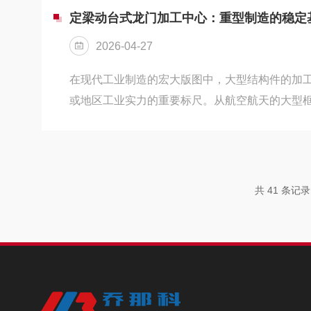
工中心的维护与保养，核心遵循“精准养护、预防
定梁动台式龙门加工中心：重型制造的稳定
绕核心部件、运行系统、环境管控三大维度，落
2026-04-27
体基本要求如下：首...
在现代工业制造的宏大版图中，大型结构件的加
或地区工业实力的重要标尺。从航空航天的大型
压铸模具，这些关键零部件的成型离不开一种核
加工中心。作为龙门机床家族中的经典结构形式
色的稳定性，在重型切削与高精度加工领域占据着
造企业车间里的“定海神针”。结构美学：动静之
共 41 条记
加工中心的设计哲学，在于巧妙处理了“动”与“静
床的横...