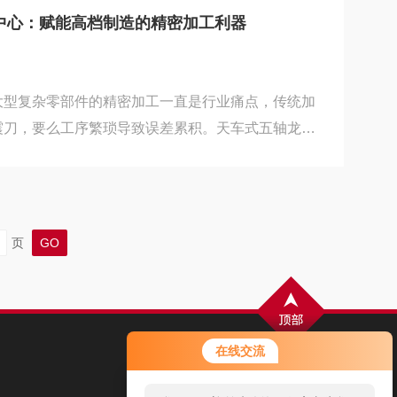
独特，加工范围广且空间利用率高。天车式结构采
中心：赋能高档制造的精密加工利器
动”的布局，横梁跨距大、刚性强，可实现超大行程加
大型复杂零部件的精密加工一直是行业痛点，传统加
震刀，要么工序繁琐导致误差累积。天车式五轴龙门
构与五轴联动技术的融合，打破传统加工局限，成为
新能源汽车等领域的核心加工装备。它兼具超高刚
米级精度，可实现大型复杂零件的一次装夹全工序加
效化、精密化、智能化转型，成为衡量制造业技术实
页
五轴龙门加工中心的核心竞争力，源于其独特的结构
.
在线交流
扫码加微信，了解最新动态