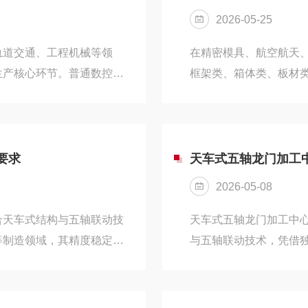
主轴回转精度、三轴垂直度
有效行程为基准，需预留
2026-05-25
涉。同时需匹配...
轨道交通、工程机械等领
在精密模具、航空航天
生产核心环节。普通数控铣
框架类、箱体类、板材
任大型板材、机架、模具基
卧式加工中心行程有限
智能技术与龙门框架结构的
大行程、高刚性、高精
高效铣削，可一次性完成大
加工的核心主力设备，
工序，是重型精密加工行业
备。龙门加工中心采用
要求
天车式五轴龙门加工
工作台、移动式龙门对称结
梁、伺服主轴、数控系
2026-05-08
备工作台固定不动，...
合天车式结构与五轴联动技
天车式五轴龙门加工中
等制造领域，其精度稳定
与五轴联动技术，凭借
科学的维护与保养是延长设
航天、船舶制造、大型
结合其结构特点与运行工
度零部件加工。与传统
备效能。天车式五轴龙门加
产效率等方面具备显著