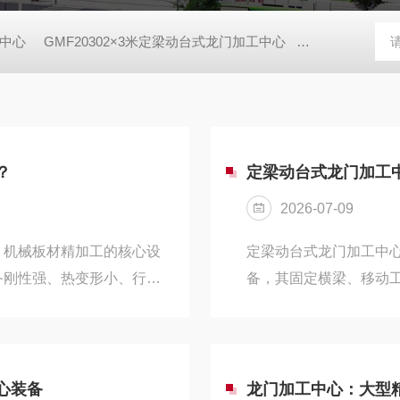
工中心
GMF20302×3米定梁动台式龙门加工中心
GMF20402
？
定梁动台式龙门加工
2026-07-09
、机械板材精加工的核心设
定梁动台式龙门加工中
备刚性强、热变形小、行程
备，其固定横梁、移动
行业通用检测标准，主要分
力大的核心优势。相较
工精度四大类，是设备验
高，适配长时间连续量
大型工件的尺寸一致性与装
从核心参数、结构配置
精度，为所有加工精度的前
加工工件尺寸与行程需求
心装备
龙门加工中心：大型