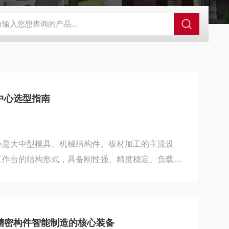
×4米定梁动台式龙门加工中心
GMF25602.5×6米定梁动台式龙门加工
中心选型指南
心是大中型模具、机械结构件、板材加工的主流设
工作台的结构形式，具备刚性强、精度稳定、负载能
于动梁机型，该机型抗振性更好、重复定位精度更
产加工。为帮助企业精准选型、匹配生产工况，本文
、工况适配等方面，梳理实用选型要点。首先需根据
确定基础机型参数。选型核心以工作台尺寸、XYZ
精密构件智能制造的核心装备