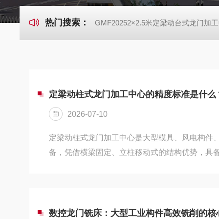
热门搜索：
GMF20252×2.5米定梁动台式龙门加
定梁动柱式龙门加工中心的精度标准是什么
2026-07-10
定梁动柱式龙门加工中心是大型模具、风电构件
备，凭借横梁固定、立柱移动式的结构优势，具
范围大的特点。其精度指标严格遵循国标及机床
为几何精度、定位精度、重复定位精度与综合加
收、日常校验、精度修复的核心依据，直接决定
配精度。几何精度是机床空载状态下的基础机械
数控龙门铣床：大型工业构件高效铣削的核