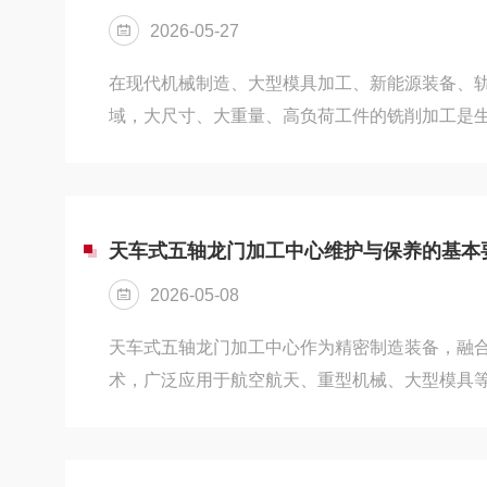
提标准。核心包含导轨直线度、工作台平面度、
2026-05-27
等关键指标。常规工业...
在现代机械制造、大型模具加工、新能源装备、
域，大尺寸、大重量、高负荷工件的铣削加工是
床行程小、机身刚性弱、重载能力不足，无法胜
体的粗精铣加工需求。数控龙门铣床是融合数控
大型精密铣削设备，主打大行程、高刚性、重载
型工件的平面、曲面、开槽、钻孔、镗削等复合
天车式五轴龙门加工中心维护与保养的基本
的主力核心设备。数控龙门铣床采用经典固定式
2026-05-08
构，核心由龙门立柱、...
天车式五轴龙门加工中心作为精密制造装备，融
术，广泛应用于航空航天、重型机械、大型模具
性、运行可靠性直接决定生产效率与产品质量。
备使用寿命、维持精度、降低故障风险的关键，
况，明确维护保养的基本要求，才能充分发挥设