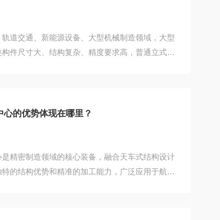
100–200mm加工余量，避免工件、工装与机身干
、轨道交通、新能源设备、大型机械制造领域，大型
类构件尺寸大、结构复杂、精度要求高，普通立式、
、刚性不足，难以满足加工需求。龙门加工中心凭借
度、重载切削的独特优势，成为大型工件一体化精密
是高档装备制造与重型精密加工产业不可少的关键装
经典的龙门框架结构，由固定工作台、移动式龙门横
中心的优势体现在哪里？
统等核心部分组成，区别于普通机床的结构布局。设
心是精密制造领域的核心装备，融合天车式结构设计
独特的结构优势和精准的加工能力，广泛应用于航空
模具、重型机械等行业，专门处理大型、复杂、高精
龙门加工中心相比，它在加工范围、精度稳定性、生
优势，其核心亮点集中在结构设计、加工性能和适配