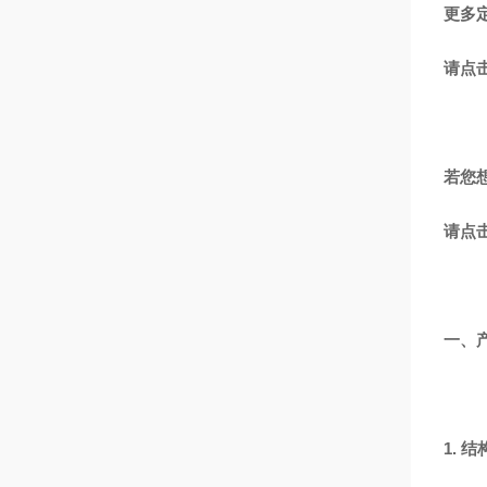
更多
请点
若您
请点
一、
1. 