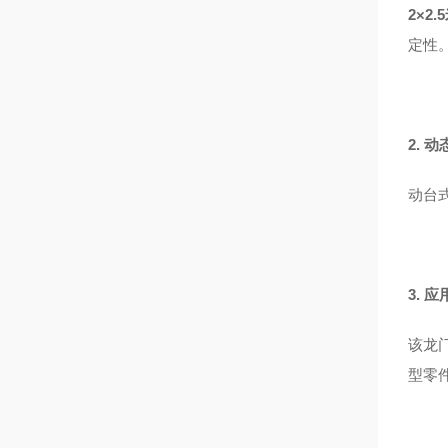
2×2.
定性
2. 
动台
3. 
该龙
型零