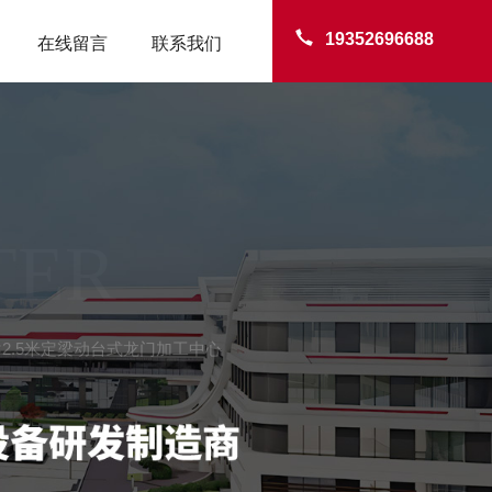
19352696688
在线留言
联系我们
TER
52×2.5米定梁动台式龙门加工中心