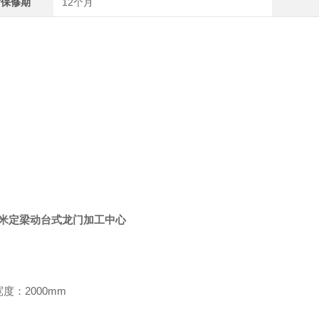
后保修期
12个月
5米
定梁动台式龙门加工中心
度：2000mm