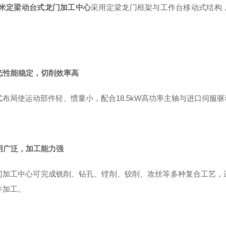
5米
定梁动台式龙门加工中心
采用定梁龙门框架与工作台移动式结构
。
动态性能稳定，切削效率高
式布局使运动部件轻、惯量小，配合18.5kW高功率主轴与进口伺服
应用广泛，加工能力强
门加工中心可完成铣削、钻孔、镗削、铰削、攻丝等多种复合工艺，
件加工。