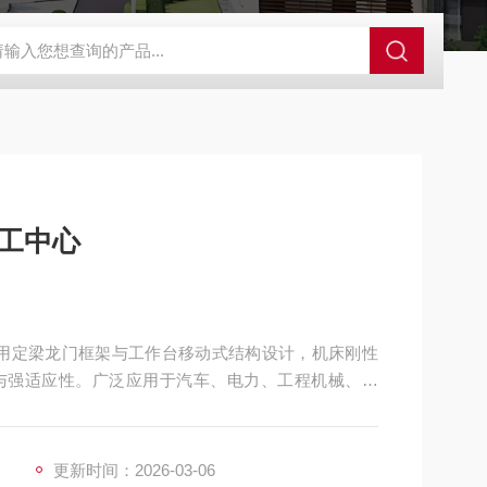
×4米定梁动台式龙门加工中心
GMF25602.5×6米定梁动台式龙门加工
加工中心
，采用定梁龙门框架与工作台移动式结构设计，机床刚性
与强适应性。广泛应用于汽车、电力、工程机械、模
工，可实现铣、钻、镗、扩、铰、锪、攻丝及三轴联
合加工。
更新时间：2026-03-06