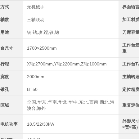
刀方式
无机械手
界面语
动轴数
三轴联动
加工材
工用途
铣,钻,攻,镗,铰,锪
刀库容
工作台
作台尺寸
1700×2500mm
重
大行程
X轴:2700mm,Y轴:2200mm,Z轴:1000mm
工作台T
门宽度
2000mm
主轴转
轴锥孔
BT50
定位精
全国,华东,华南,华北,华中,东北,西南,西北,港
售区域
重复定
澳台,海外
外形尺
轴电机功率
18.5/22/30kW
×宽×高