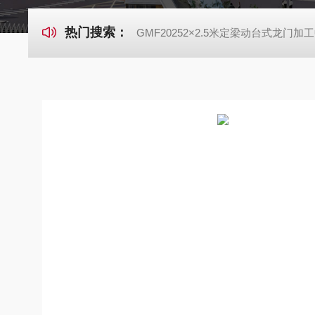
热门搜索：
GMF20252×2.5米定梁动台式龙门加