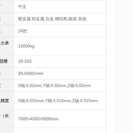
言
中文
质
硬金属,软金属,合金,钢结构,板材,其他
量
24把
最大承
12000kg
型槽
28-250
速
20-6000r/min
度
X轴:0.02mm,Y轴:0.02mm,Z轴:0.02mm
位精度
X轴:0.015mm,Y轴:0.015mm,Z轴:0.015mm
寸（长
7000×4000×5000mm
）