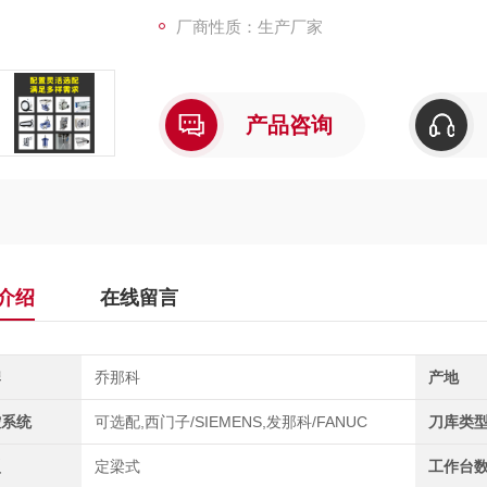
厂商性质：生产厂家
产品咨询
介绍
在线留言
牌
乔那科
产地
控系统
可选配,西门子/SIEMENS,发那科/FANUC
刀库类
型
定梁式
工作台