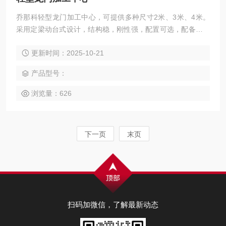
乔那科轻型龙门加工中心，可提供多种尺寸2米、3米、4米。
采用定梁动台式设计，结构稳，刚性强，配置可选，配备高精
度丝杠和重载滚柱导轨，具备高稳定性与高精度保持性，适合
更新时间：2025-10-21
批量小件与精密零件加工。无论是模具、电力零部件还是汽
车、电子精密件，该机型都能高效完成铣、钻、镗、扩、铰、
产品型号：
锪、攻丝及三轴联动曲面加工，并支持整机定制方案，提供终
身维护服务。
浏览量：626
下一页
末页
扫码加微信，了解最新动态