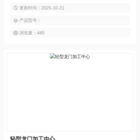
价比高，配备高精度丝杠和重载滚柱导轨，具备高稳定性与高
更新时间：2025-10-21
精度保持性，适合批量小件与精密零件加工。无论是模具、电
力零部件还是汽车、电子精密件，该机型都能高效完成铣、
产品型号：
钻、镗、扩、铰、锪、攻丝及三轴联动曲面加工，并支持整机
定制方案，提供终身维护服务。
浏览量：480
轻型龙门加工中心