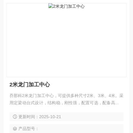
2米龙门加工中心
乔那科2米龙门加工中心，可提供多种尺寸2米、3米、4米。采
用定梁动台式设计，结构稳，刚性强，配置可选，配备高精度
丝杠和重载滚柱导轨，具备高稳定性与高精度保持性，适合批
更新时间：2025-10-21
量小件与精密零件加工。无论是模具、电力零部件还是汽车、
电子精密件，该机型都能高效完成铣、钻、镗、扩、铰、锪、
产品型号：
攻丝及三轴联动曲面加工，并支持整机定制方案，提供终身维