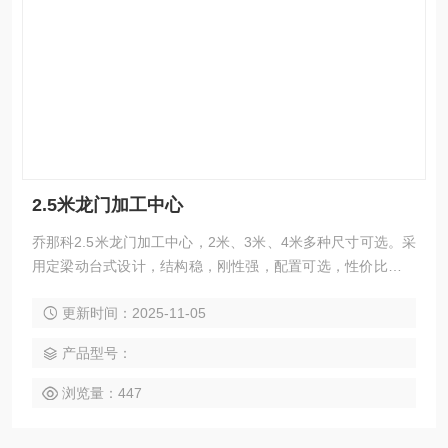
2.5米龙门加工中心
乔那科2.5米龙门加工中心，2米、3米、4米多种尺寸可选。采
用定梁动台式设计，结构稳，刚性强，配置可选，性价比高，
配备高精度丝杠和重载滚柱导轨，具备高稳定性与高精度保持
更新时间：2025-11-05
性，适合批量小件与精密零件加工。无论是模具、电力零部件
还是汽车、电子精密件，该机型都能高效完成铣、钻、镗、
产品型号：
扩、铰、锪、攻丝及三轴联动曲面加工，并支持整机定制方
案，提供终身维护服务。
浏览量：447