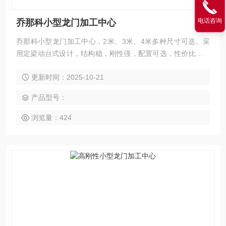
电话咨询
乔那科小型龙门加工中心
乔那科小型龙门加工中心，2米、3米、4米多种尺寸可选。采
用定梁动台式设计，结构稳，刚性强，配置可选，性价比高，
配备高精度丝杠和重载滚柱导轨，具备高稳定性与高精度保持
更新时间：2025-10-21
性，适合批量小件与精密零件加工。电力零部件还是汽车、电
子精密件，该机型都能高效完成铣、钻、镗、扩、铰、锪、攻
产品型号：
丝及三轴联动曲面加工，并支持整机定制方案，提供终身维护
服务。
浏览量：424