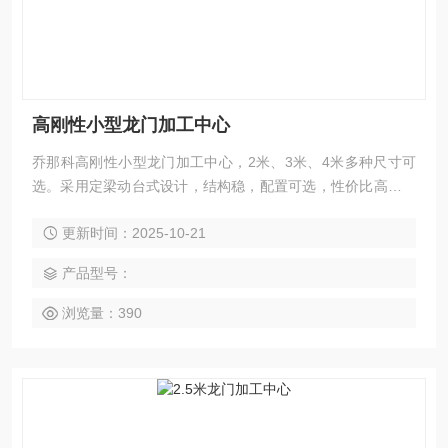
高刚性小型龙门加工中心
乔那科高刚性小型龙门加工中心，2米、3米、4米多种尺寸可
选。采用定梁动台式设计，结构稳，配置可选，性价比高，配
备高精度丝杠和重载滚柱导轨，具备高稳定性与高精度保持
更新时间：2025-10-21
性，适合批量小件与精密零件加工。无论是模具、电力零部件
还是汽车、电子精密件，该机型都能高效完成铣、钻、镗、
产品型号：
扩、铰、锪、攻丝及三轴联动曲面加工，并支持整机定制方
案，提供终身维护服务。
浏览量：390