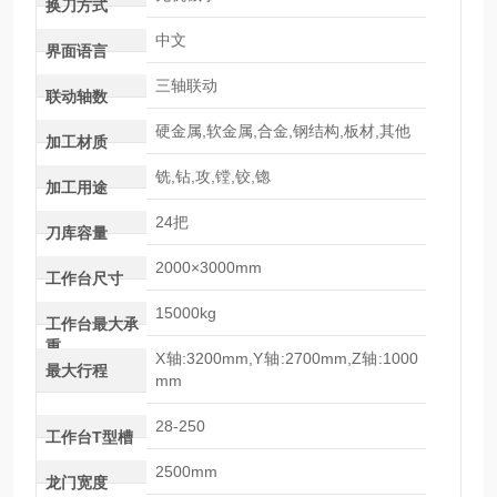
换刀方式
中文
界面语言
三轴联动
联动轴数
硬金属,软金属,合金,钢结构,板材,其他
加工材质
铣,钻,攻,镗,铰,锪
加工用途
24把
刀库容量
2000×3000mm
工作台尺寸
15000kg
工作台最大承
重
X轴:3200mm,Y轴:2700mm,Z轴:1000
最大行程
mm
28-250
工作台T型槽
2500mm
龙门宽度