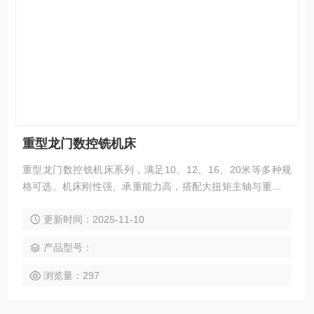
重型龙门数控铣机床
重型龙门数控铣机床系列，满足10、12、16、20米等多种规
格可选。机床刚性强、承重能力高，搭配大扭矩主轴与重载滚
柱线轨，在重负载条件下也能实现大件与高强度材料的重切
更新时间：2025-11-10
削。适用于能源装备、船舶制造、轨道交通、模具钢件、工程
机械、冶金设备等行业，可高效完成铣、钻、镗、扩、铰、
产品型号：
锪、攻丝及多面联动加工。整机支持模块化定制，可根据工件
重量、加工区域与工艺特性灵活选配。
浏览量：297