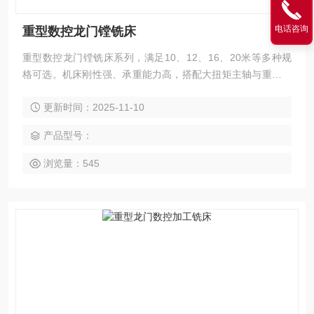
电话咨询
重型数控龙门镗铣床
重型数控龙门镗铣床系列，满足10、12、16、20米等多种规
格可选。机床刚性强、承重能力高，搭配大扭矩主轴与重载滚
柱线轨，在重负载条件下也能实现大件与高强度材料的重切
更新时间：2025-11-10
削。适用于能源装备、船舶制造、轨道交通、模具钢件、工程
机械、冶金设备等行业，可高效完成铣、钻、镗、扩、铰、
产品型号：
锪、攻丝及多面联动加工。整机支持模块化定制，可根据工件
重量、加工区域与工艺特性灵活选配。
浏览量：545