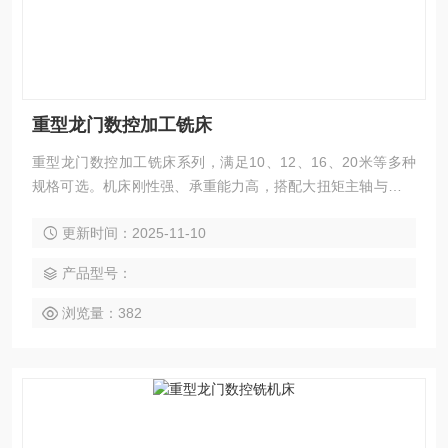
重型龙门数控加工铣床
重型龙门数控加工铣床系列，满足10、12、16、20米等多种
规格可选。机床刚性强、承重能力高，搭配大扭矩主轴与重载
滚柱线轨，在重负载条件下也能实现大件与高强度材料的重切
更新时间：2025-11-10
削。适用于能源装备、船舶制造、轨道交通、模具钢件、工程
机械、冶金设备等行业，可高效完成铣、钻、镗、扩、铰、
产品型号：
锪、攻丝及多面联动加工。整机支持模块化定制，可根据工件
重量、加工区域与工艺特性灵活选配。
浏览量：382