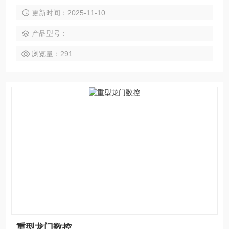
线轨，在重负载条件下也能实现大件与高强度材料的重切削。
更新时间：2025-11-10
适用于能源装备、船舶制造、轨道交通、模具钢件、工程机
械、冶金设备等行业，可高效完成铣、钻、镗、扩、铰、锪、
产品型号：
攻丝及多面联动加工。整机支持模块化定制，可根据工件重
量、加工区域与工艺特性灵活选配。
浏览量：291
重型龙门数控