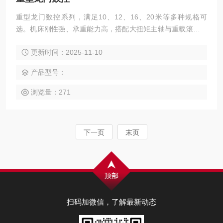
重型龙门数控系列，满足10、12、16、20米等多种规格可
选。机床刚性强、承重能力高，搭配大扭矩主轴与重载滚柱线
轨，在重负载条件下也能实现大件与高强度材料的重切削。适
更新时间：2025-11-10
用于能源装备、船舶制造、轨道交通、模具钢件、工程机械、
冶金设备等行业，可高效完成铣、钻、镗、扩、铰、锪、攻丝
产品型号：
及多面联动加工。整机支持模块化定制，可根据工件重量、加
工区域与工艺特性灵活选配。
浏览量：271
下一页
末页
扫码加微信，了解最新动态