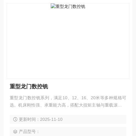
重型龙门数控铣
重型龙门数控铣系列，满足10、12、16、20米等多种规格可
选。机床刚性强、承重能力高，搭配大扭矩主轴与重载滚柱线
轨，在重负载条件下也能实现大件与高强度材料的重切削。适
更新时间：2025-11-10
用于能源装备、船舶制造、轨道交通、模具钢件、工程机械、
冶金设备等行业，可高效完成铣、钻、镗、扩、铰、锪、攻丝
产品型号：
及多面联动加工。整机支持模块化定制，可根据工件重量、加