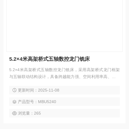
5.2×4米高架桥式五轴数控龙门铣床
5.2×4米高架桥式五轴数控龙门铣床，采用高架桥式龙门框架
与五轴联动结构设计，具备跨越能力强、空间利用率高、加工
灵活性强等优势。一次装夹即可完成复杂曲面与多角度加工，
更新时间：2025-11-08
大幅减少工序与误差。支持铣、钻、镗、攻丝及五面复合加
工，广泛应用于航空航天、船舶、能源、模具等精密制造领
产品型号：MBU5240
域。
浏览量：265