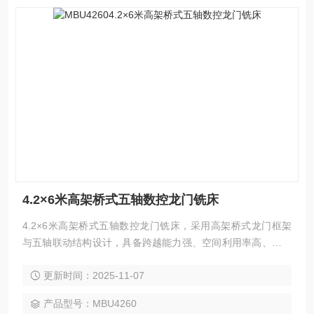
4.2×6米高架桥式五轴数控龙门铣床
4.2×6米高架桥式五轴数控龙门铣床，采用高架桥式龙门框架
与五轴联动结构设计，具备跨越能力强、空间利用率高、加工
灵活性强等优势。一次装夹即可完成复杂曲面与多角度加工，
更新时间：2025-11-07
大幅减少工序与误差。支持铣、钻、镗、攻丝及五面复合加
工，广泛应用于航空航天、船舶、能源、模具等精密制造领
产品型号：MBU4260
域。