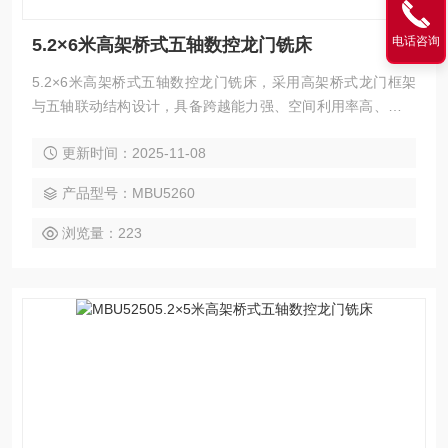
电话咨询
5.2×6米高架桥式五轴数控龙门铣床
5.2×6米高架桥式五轴数控龙门铣床，采用高架桥式龙门框架
与五轴联动结构设计，具备跨越能力强、空间利用率高、加工
灵活性强等优势。一次装夹即可完成复杂曲面与多角度加工，
更新时间：2025-11-08
大幅减少工序与误差。支持铣、钻、镗、攻丝及五面复合加
工，广泛应用于航空航天、船舶、能源、模具等精密制造领
产品型号：MBU5260
域。
浏览量：223