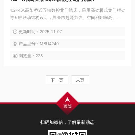
4.2×4米高架桥式五轴数控龙门铣床，采用高架桥式龙门框架
与五轴联动结构设计，具备跨越能力强、空间利用率高、加工
灵活性强等优势。一次装夹即可完成复杂曲面与多角度加工，
更新时间：2025-11-07
大幅减少工序与误差。支持铣、钻、镗、攻丝及五面复合加
工，广泛应用于航空航天、船舶、能源、模具等精密制造领
产品型号：MBU4240
域。
浏览量：228
下一页
末页
扫码加微信，了解最新动态