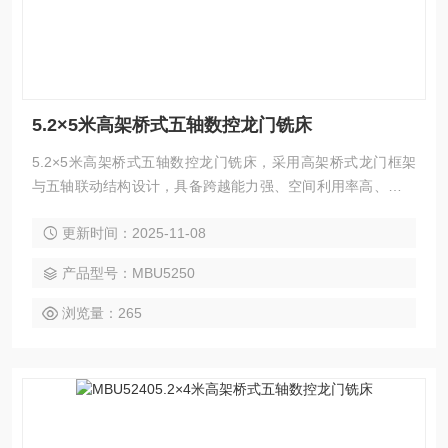
5.2×5米高架桥式五轴数控龙门铣床
5.2×5米高架桥式五轴数控龙门铣床，采用高架桥式龙门框架
与五轴联动结构设计，具备跨越能力强、空间利用率高、加工
灵活性强等优势。一次装夹即可完成复杂曲面与多角度加工，
更新时间：2025-11-08
大幅减少工序与误差。支持铣、钻、镗、攻丝及五面复合加
工，广泛应用于航空航天、船舶、能源、模具等精密制造领
产品型号：MBU5250
域。
浏览量：265