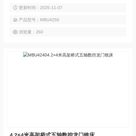
灵活性强等优势。一次装夹即可完成复杂曲面与多角度加工，
更新时间：2025-11-07
大幅减少工序与误差。支持铣、钻、镗、攻丝及五面复合加
工，广泛应用于航空航天、船舶、能源、模具等精密制造领
产品型号：MBU4250
域。
浏览量：260
4.2×4米高架桥式五轴数控龙门铣床