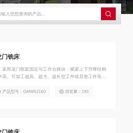
×4米定梁动台式龙门加工中心
GMF25602.5×6米定梁动台式龙门加工
龙门铣床
铣床，采用龙门框架固定与工作台移动，横梁上下升降结构
率高、可加工超高、超大、超长型工件或异形工件等特
机械、模具、航空航天、船舶等领域，可实现铣、钻、
曲面加工，并支持选配附件铣头完成五面复合加工。
产品型号：GMW62160
浏览量：193
龙门铣床