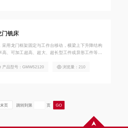
龙门铣床
铣床，采用龙门框架固定与工作台移动，横梁上下升降结构
率高、可加工超高、超大、超长型工件或异形工件等特
机械、模具、航空航天、船舶等领域，可实现铣、钻、
曲面加工，并支持选配附件铣头完成五面复合加工。
产品型号：GMW52120
浏览量：210
末页
跳转到第
页