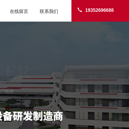
19352696688
在线留言
联系我们
TER
龙门铣床