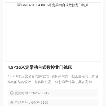
4.8×16米定梁动台式数控龙门铣床
4.8×16米定梁动台式数控龙门铣床采用龙门框架固定与工作台
移动的结构设计，整体刚性高、动态响应优异，具备高精度、
高效率与强适应性等特点。该机型广泛应用于汽车、电力、工
更新时间：2025-11-05
程机械、模具、航空航天、船舶制造等领域的零件精密加工，
可灵活完成铣削、钻孔、镗削、扩孔、铰削、锪削、攻丝等多
产品型号：GMF48160
种加工工艺，并支持三轴联动曲面切削。选配附件铣头，可实