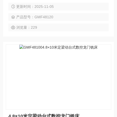
高效率与强适应性等特点。该机型广泛应用于汽车、电力、工
更新时间：2025-11-05
程机械、模具、航空航天、船舶制造等领域的零件精密加工，
可灵活完成铣削、钻孔、镗削、扩孔、铰削、锪削、攻丝等多
产品型号：GMF48120
种加工工艺，并支持三轴联动曲面切削。选配附件铣头，可实
现五面复合加工，一次装夹即可高效完成复杂工件的多面加工
浏览量：229
任务。
4.8×10米定梁动台式数控龙门铣床