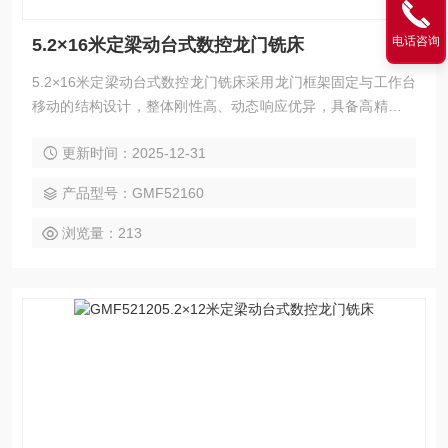
电话咨询
5.2×16米定梁动台式数控龙门铣床
5.2×16米定梁动台式数控龙门铣床采用龙门框架固定与工作台
移动的结构设计，整体刚性高、动态响应优异，具备高精度、
高效率与强适应性等特点。该机型广泛应用于汽车、电力、工
更新时间：2025-12-31
程机械、模具、航空航天、船舶制造等领域的零件精密加工，
可灵活完成铣削、钻孔、镗削、扩孔、铰削、锪削、攻丝等多
产品型号：GMF52160
种加工工艺，并支持三轴联动曲面切削。选配附件铣头，可实
现五面复合加工，一次装夹即可高效完成复杂工件的多面加工
浏览量：213
任务。