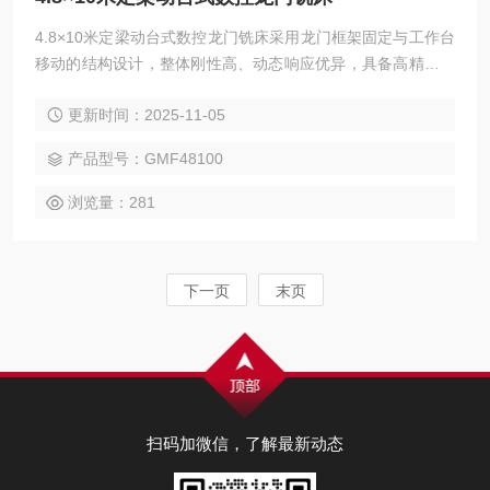
4.8×10米定梁动台式数控龙门铣床采用龙门框架固定与工作台
移动的结构设计，整体刚性高、动态响应优异，具备高精度、
高效率与强适应性等特点。该机型广泛应用于汽车、电力、工
更新时间：2025-11-05
程机械、模具、航空航天、船舶制造等领域的零件精密加工，
可灵活完成铣削、钻孔、镗削、扩孔、铰削、锪削、攻丝等多
产品型号：GMF48100
种加工工艺，并支持三轴联动曲面切削。选配附件铣头，可实
现五面复合加工，一次装夹即可高效完成复杂工件的多面加工
浏览量：281
任务。
下一页
末页
扫码加微信，了解最新动态