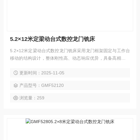
5.2×12米定梁动台式数控龙门铣床
5.2×12米定梁动台式数控龙门铣床采用龙门框架固定与工作台
移动的结构设计，整体刚性高、动态响应优异，具备高精度、
高效率与强适应性等特点。该机型广泛应用于汽车、电力、工
更新时间：2025-11-05
程机械、模具、航空航天、船舶制造等领域的零件精密加工，
可灵活完成铣削、钻孔、镗削、扩孔、铰削、锪削、攻丝等多
产品型号：GMF52120
种加工工艺，并支持三轴联动曲面切削。选配附件铣头，可实
现五面复合加工，一次装夹即可高效完成复杂工件的多面加工
浏览量：259
任务。