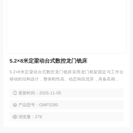
5.2×8米定梁动台式数控龙门铣床
5.2×8米定梁动台式数控龙门铣床采用龙门框架固定与工作台
移动的结构设计，整体刚性高、动态响应优异，具备高精度、
高效率与强适应性等特点。该机型广泛应用于汽车、电力、工
更新时间：2025-11-05
程机械、模具、航空航天、船舶制造等领域的零件精密加工，
可灵活完成铣削、钻孔、镗削、扩孔、铰削、锪削、攻丝等多
产品型号：GMF5280
种加工工艺，并支持三轴联动曲面切削。选配附件铣头，可实
现五面复合加工，一次装夹即可高效完成复杂工件的多面加工
浏览量：276
任务。