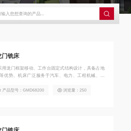
×4米定梁动台式龙门加工中心
GMF25602.5×6米定梁动台式龙门加工
龙门铣床
铣床采用龙门框架移动、工作台固定式结构设计，具备占地
等优势。机床广泛服务于汽车、电力、工程机械、模
可完成铣、钻、镗、扩、铰、锪、攻丝等多种工序，并
产品型号：GMD68200
浏览量：250
龙门铣床