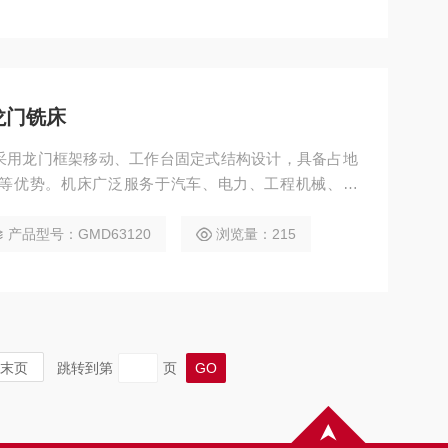
龙门铣床
铣床采用龙门框架移动、工作台固定式结构设计，具备占地
等优势。机床广泛服务于汽车、电力、工程机械、模
可完成铣、钻、镗、扩、铰、锪、攻丝等多种工序，并
产品型号：GMD63120
浏览量：215
末页
跳转到第
页