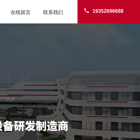
19352696688
在线留言
联系我们
TER
龙门铣床