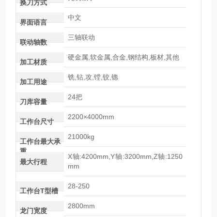
换刀方式
中文
界面语言
三轴联动
联动轴数
硬金属,软金属,合金,钢结构,板材,其他
加工材质
铣,钻,攻,镗,铰,锪
加工用途
24把
刀库容量
2200×4000mm
工作台尺寸
21000kg
工作台最大承
重
X轴:4200mm,Y轴:3200mm,Z轴:1250
最大行程
mm
28-250
工作台T型槽
2800mm
龙门宽度