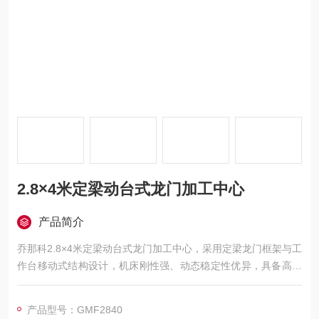
2.8×4米定梁动台式龙门加工中心
产品简介
乔那科2.8×4米定梁动台式龙门加工中心，采用定梁龙门框架与工
作台移动式结构设计，机床刚性强、动态稳定性优异，具备高精
度、高效率与强适应性。广泛应用于汽车、电力、工程机械、模
具、航空航天、船舶等领域的大型零件精密加工，可实现铣、
产品型号：GMF2840
钻、镗、扩、铰、锪、攻丝及三轴联动曲面加工，并支持选配附