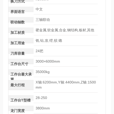
换刀方式
中文
界面语言
三轴联动
联动轴数
硬金属,软金属,合金,钢结构,板材,其他
加工材质
铣,钻,攻,镗,铰,锪
加工用途
24把
刀库容量
3000×6000mm
工作台尺寸
35000kg
工作台最大承
重
X轴:6200mm,Y轴:4400mm,Z轴:1500
最大行程
mm
28-250
工作台T型槽
3800mm
龙门宽度