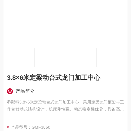
3.8×6米定梁动台式龙门加工中心
产品简介
乔那科3.8×6米定梁动台式龙门加工中心，采用定梁龙门框架与工
作台移动式结构设计，机床刚性强、动态稳定性优异，具备高精
度、高效率与强适应性。广泛应用于汽车、电力、工程机械、模
具、航空航天、船舶等领域的大型零件精密加工，可实现铣、
产品型号：GMF3860
钻、镗、扩、铰、锪、攻丝及三轴联动曲面加工，并支持选配附