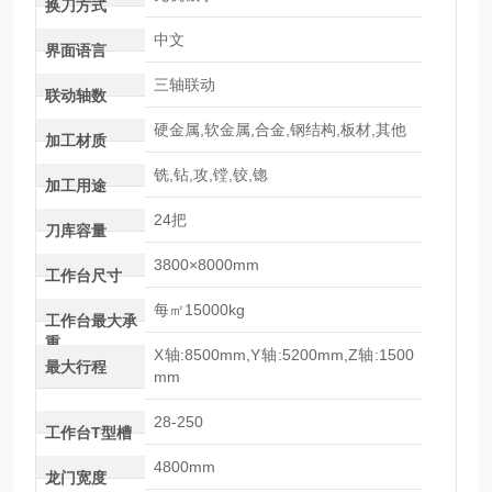
换刀方式
中文
界面语言
三轴联动
联动轴数
硬金属,软金属,合金,钢结构,板材,其他
加工材质
铣,钻,攻,镗,铰,锪
加工用途
24把
刀库容量
3800×8000mm
工作台尺寸
每㎡15000kg
工作台最大承
重
X轴:8500mm,Y轴:5200mm,Z轴:1500
最大行程
mm
28-250
工作台T型槽
4800mm
龙门宽度