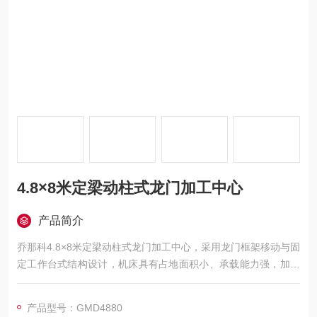
4.8×8米定梁动柱式龙门加工中心
产品简介
乔那科4.8×8米定梁动柱式龙门加工中心，采用龙门框架移动与固
定工作台式结构设计，机床具有占地面积小、承载能力强，加工
范围广等特点。广泛应用于汽车、电力、工程机械、模具、航空
航天、船舶等领域的大型零件精密加工，可实现铣、钻、镗、
产品型号：GMD4880
扩、铰、锪、攻丝及三轴联动曲面加工，并支持选配附件铣头完